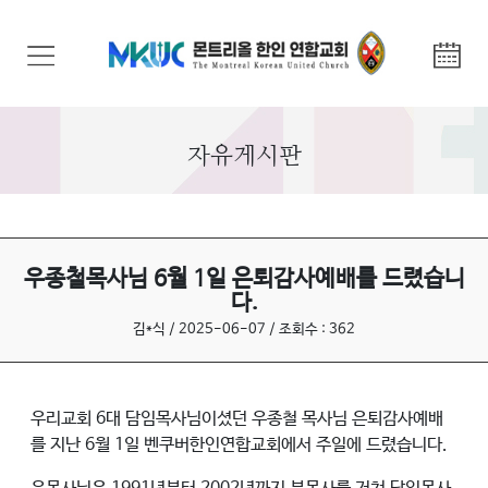
교
회
안
내
자유게시판
기
관
안
내
우종철목사님 6월 1일 은퇴감사예배를 드렸습니
다.
말
김*식 / 2025-06-07 / 조회수 : 362
씀
과
찬
우리교회 6대 담임목사님이셨던 우종철 목사님 은퇴감사예배
양
를 지난 6월 1일 벤쿠버한인연합교회에서 주일에 드렸습니다.
선