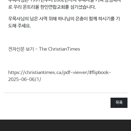
우목사님은 1991년부터 2002년까지 부목사를 거쳐 담임목사
교
로 우리 몬트리올 한인연합교회를 섬기셨습니다.
와
우목사님의 남은 사역 위해 하나님의 은총이 함께 하시기를 기
나
도해 주세요.
눔
예
배
전자신문 보기 - The ChristianTimes
자
료
및
https://christiantimes.ca/pdf-viewer/#flipbook-
행
2025-06-06/1/
사
양
목록
육
프
로
그