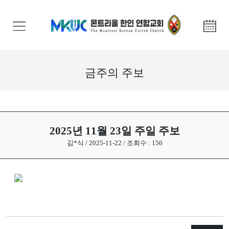
교
회
안
내
금주의 주보
기
관
안
내
2025년 11월 23일 주일 주보
김*식 / 2025-11-22 / 조회수 : 156
말
씀
과
찬
양
선