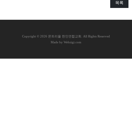
목록
교
와
나
눔
C
opyright © 2026 몬트리올 한인연합교회. All Rights Reserved
예
Made by Webzigi.com
배
자
료
및
행
사
양
육
프
로
그