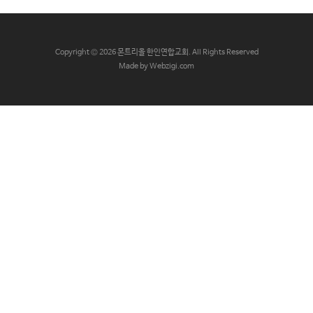
교
와
나
C
opyright © 2026 몬트리올 한인연합교회. All Rights Reserved
눔
Made by Webzigi.com
예
배
자
료
및
행
사
양
육
프
로
그