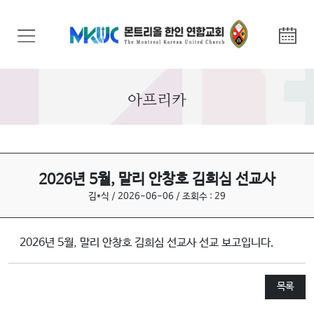
교
회
안
내
아프리카
기
관
안
내
2026년 5월, 말리 안창호 김희심 선교사
김*식 / 2026-06-06 / 조회수 : 29
말
씀
2026년 5월, 말리 안창호 김희심 선교사 선교 보고입니다.
과
찬
양
목록
선