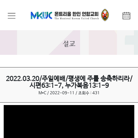
교
회
안
내
설교
기
관
안
내
2022.03.20/주일예배/평생에 주를 송축하리라/
시편63:1-7, 누가복음13:1-9
말
M*C / 2022-09-11 / 조회수 : 431
씀
과
찬
양
선