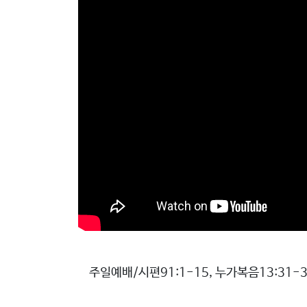
로
그
램
커
뮤
니
티
새
가
로
족
그
등
인
록
주일예배/시편91:1-15, 누가복음13:31-