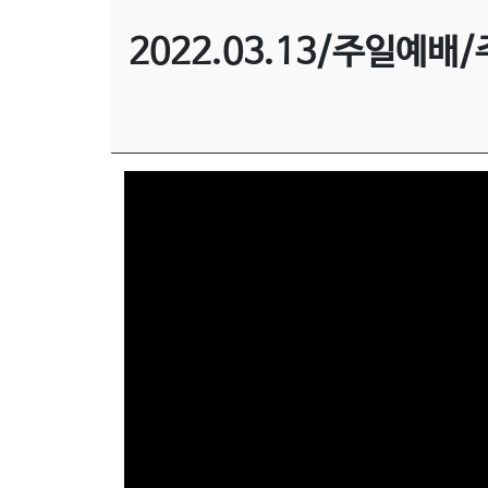
캐나다 연합교회소개
한글학교
선
2022.03.13/주일예배/
구역안내
교
와
나
눔
예
배
자
료
및
행
사
양
육
프