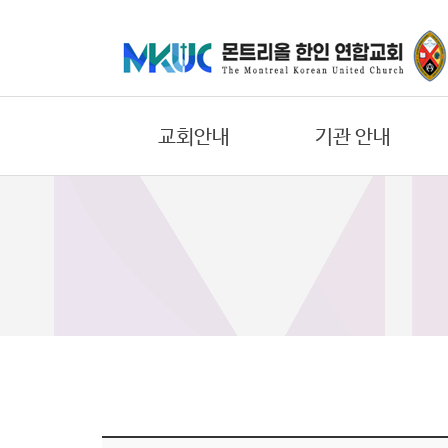
교
회
안
교회안내
기관 안내
내
기
교회의 비젼
어린이부
관
환영합니다
중고등부
안
내
우리들의 신앙고백
대학/청년부
교회 연혁
에녹 선교회
말
섬기는 일꾼
요한 선교회
씀
교회 오시는길
한나 선교회
과
찬
교회 둘러보기
바울 선교회
양
온라인 헌금안내
에스더 선교회