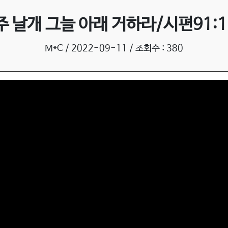
찬송가 전곡듣기
성가대
주 날개 그늘 아래 거하라/시편91:1
M*C / 2022-09-11 / 조회수 : 380