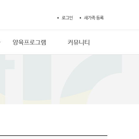
로그인
새가족 등록
사
양육프로그램
커뮤니티
새가족 성경공부
교회 소식
제자훈련 확신반
교회 갤러리
제자훈련 제자반 1
자유게시판
제자훈련 제자반 2
기도제목
제자훈련 양육자반
생활정보
마더와이즈