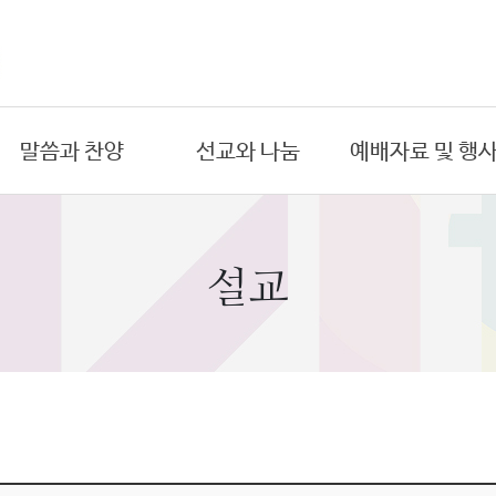
말씀과 찬양
선교와 나눔
예배자료 및 행
온라인 예배
국내 선교
금주의 주보
- 주일예배
- 도시선교
예배시간
설교
- 수요예배
- 원주민선교
연간교회행사
- 새벽예배
해외 선교
예배위원
- 금요예배
- 아프리카
목회 일정표
- 절기특별예배
- 동남아시아
PPT자료
설교
희년기념교회
찬양대
목양 칼럼