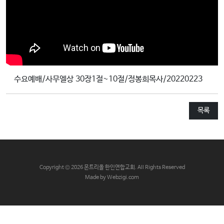
교
와
나
눔
예
수요예배/사무엘상 30장1절~10절/정봉희목사/20220223
배
자
료
목록
및
행
사
양
C
opyright © 2026 몬트리올 한인연합교회. All Rights Reserved
육
Made by Webzigi.com
프
로
그