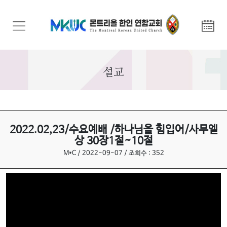
교
회
안
내
설교
기
관
안
내
2022.02,23/수요예배 /하나님을 힘입어/사무엘
상 30장1절~10절
말
M*C / 2022-09-07 / 조회수 : 352
씀
과
찬
양
선