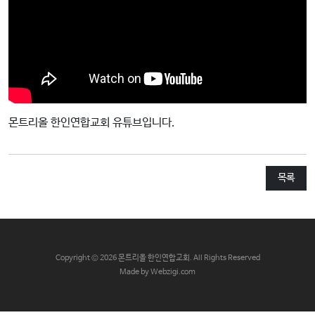
교
와
나
눔
예
배
몬트리올 한인연합교회 유튜브입니다.
자
료
및
목록
행
사
양
육
C
opyright © 2026 몬트리올 한인연합교회. All Rights Reserved
프
Made by Webzigi.com
로
그