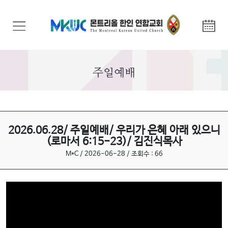
교
회
안
내
주일예배
기
관
안
내
2026.06.28/ 주일예배/ 우리가 은혜 아래 있으니
(로마서 6:15-23)/ 김진식목사
말
M*C / 2026-06-28 / 조회수 : 66
씀
과
찬
양
선