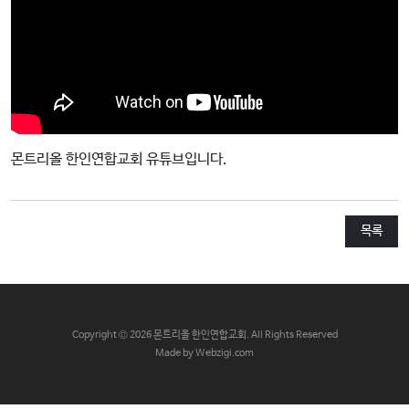
교
와
나
눔
예
배
몬트리올 한인연합교회 유튜브입니다.
자
료
및
목록
행
사
양
육
C
opyright © 2026 몬트리올 한인연합교회. All Rights Reserved
프
Made by Webzigi.com
로
그