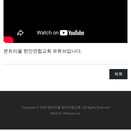
교
와
나
눔
예
배
몬트리올 한인연합교회 유튜브입니다.
자
료
및
목록
행
사
양
육
C
opyright © 2026 몬트리올 한인연합교회. All Rights Reserved
프
Made by Webzigi.com
로
그