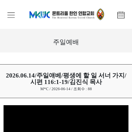
교
회
안
내
주일예배
기
관
안
내
2026.06.14/주일얘베/평생에 할 일 서너 가지/
시편 116:1-19/김진식 목사
말
M*C / 2026-06-14 / 조회수 : 88
씀
과
찬
양
선