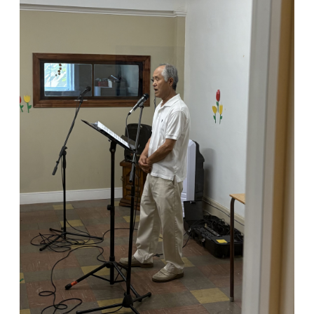
램
커
뮤
니
티
새
가
로
족
그
등
인
록