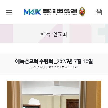
교
회
안
내
에녹 선교회
기
관
안
내
에녹선교회 수련회 _2025년 7월 10일
김*식 / 2025-07-12 / 조회수 : 225
말
씀
과
찬
양
선