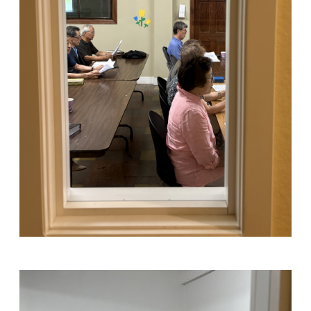
교
와
나
눔
예
배
자
료
및
행
사
양
육
프
로
그