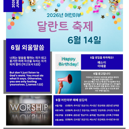
교
와
나
눔
예
배
자
료
및
행
사
양
육
프
로
그