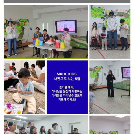
램
커
뮤
니
티
새
가
로
족
그
등
인
록