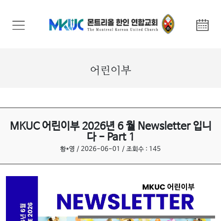
교
회
안
내
어린이부
기
관
안
내
MKUC 어린이부 2026년 6 월 Newsletter 입니
다 - Part 1
말
황*영 / 2026-06-01 / 조회수 : 145
씀
과
찬
양
선