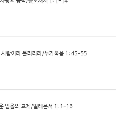
 사랑의 능력/골로새서 1: 1-14
찬송가 전곡듣기
성가대
는 사람이라 불리리라/누가복음 1: 45-55
운 믿음의 교제/빌레몬서 1: 1-16