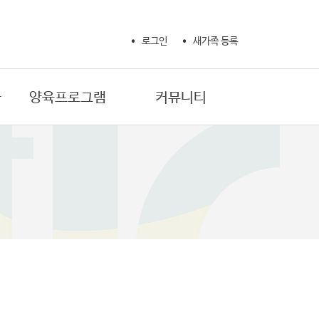
로그인
새가족 등록
사
양육프로그램
커뮤니티
새가족 성경공부
교회 소식
제자훈련 확신반
교회 갤러리
제자훈련 제자반 1
자유게시판
제자훈련 제자반 2
기도제목
제자훈련 양육자반
생활정보
마더와이즈