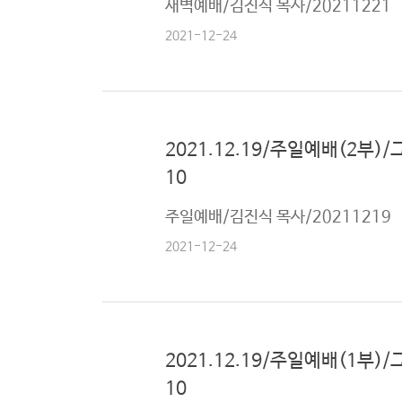
새벽예배/김진식 목사/20211221
로
2021-12-24
그
램
커
뮤
2021.12.19/주일예배(2부)/그
니
10
티
주일예배/김진식 목사/20211219
새
2021-12-24
가
로
족
그
등
인
록
2021.12.19/주일예배(1부)/
10