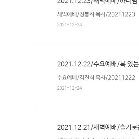
2021.12.23/새벽예배/하나님
캐나다 연합교회소개
한글학교
선
새벽예배/정봉희 목사/20211223
구역안내
교
와
2021-12-24
나
눔
예
2021.12.22/수요예배/복 있
배
자
수요예배/김진식 목사/20211222
료
및
2021-12-24
행
사
양
2021.12.21/새벽예배/슬기로
육
프