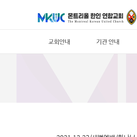
교
회
안
교회안내
기관 안내
내
기
교회의 비젼
어린이부
관
환영합니다
중고등부
안
내
우리들의 신앙고백
대학/청년부
교회 연혁
에녹 선교회
말
섬기는 일꾼
요한 선교회
씀
교회 오시는길
한나 선교회
과
찬
교회 둘러보기
바울 선교회
양
온라인 헌금안내
에스더 선교회