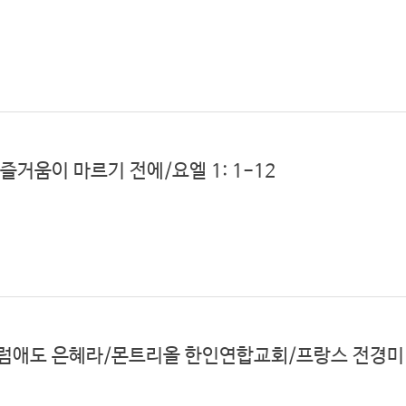
 즐거움이 마르기 전에/요엘 1: 1-12
/그럼애도 은혜라/몬트리올 한인연합교회/프랑스 전경미