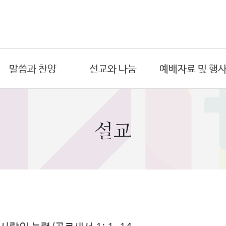
말씀과 찬양
선교와 나눔
예배자료 및 행
온라인 예배
국내 선교
금주의 주보
- 주일예배
- 도시선교
예배시간
설교
- 수요예배
- 원주민선교
연간교회행사
- 새벽예배
해외 선교
예배위원
- 금요예배
- 아프리카
목회 일정표
- 절기특별예배
- 동남아시아
PPT자료
설교
희년기념교회
찬양대
목양 칼럼