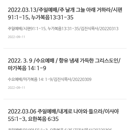
램
2022.03.13/주일예배/주 날개 그늘 아래 거하라/시편
커
91:1-15, 누가복음13:31-35
뮤
주일예배/시편91:1-15, 누가복음13:31-35/김진식목사/20220313
니
티
2022-09-11
새
가
로
2022. 3. 9 /수요예배 / 향유 냄새 가득한 그리스도인/
족
그
마가복음 14: 1-9
등
인
수요예배/마가복음 14: 1-9/김진식목사/20220309
록
2022-09-11
2022.03.06 주일예배/내게로 나아와 들으라/이사야
55:1-3, 요한복음 6:35