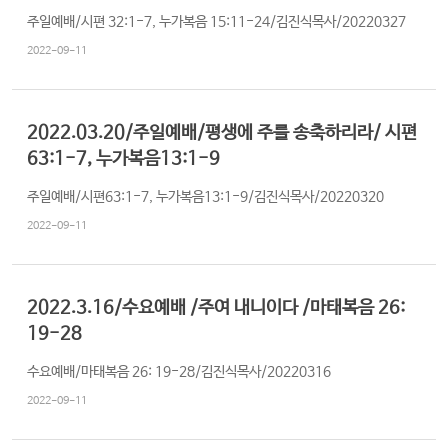
교
주일예배/시편 32:1-7, 누가복음 15:11-24/김진식목사/20220327
와
2022-09-11
나
눔
2022.03.20/주일예배/평생에 주를 송축하리라/ 시편
예
63:1-7, 누가복음13:1-9
배
자
주일예배/시편63:1-7, 누가복음13:1-9/김진식목사/20220320
료
2022-09-11
및
행
사
2022.3.16/수요예배 /주여 내니이다 /마태복음 26:
19-28
양
육
수요예배/마태복음 26: 19-28/김진식목사/20220316
프
2022-09-11
로
그