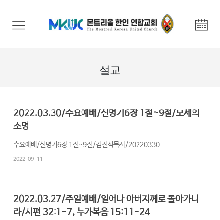
교
회
안
내
설교
기
관
안
2022.03.30/수요예배/신명기6장 1절~9절/모세의
내
소명
수요예배/신명기6장 1절~9절/김진식목사/20220330
말
씀
2022-09-11
과
찬
양
2022.03.27/주일예배/일어나 아버지께로 돌아가니
라/시편 32:1-7, 누가복음 15:11-24
선