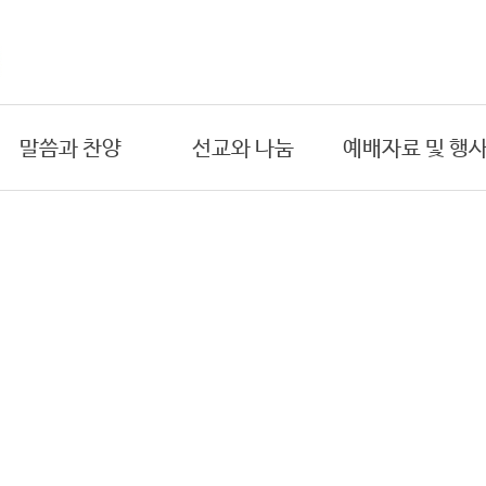
말씀과 찬양
선교와 나눔
예배자료 및 행
온라인 예배
국내 선교
금주의 주보
- 주일예배
- 도시선교
예배시간
- 수요예배
- 원주민선교
연간교회행사
- 새벽예배
해외 선교
예배위원
- 금요예배
- 아프리카
목회 일정표
- 절기특별예배
- 동남아시아
PPT자료
설교
희년기념교회
찬양대
목양 칼럼