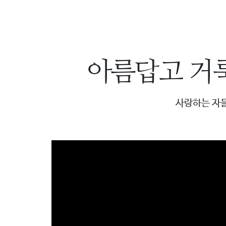
로
그
램
커
아름답고 거
뮤
니
티
사랑하는 자
새
가
로
족
그
등
인
록