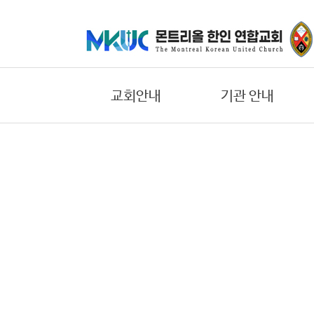
교
회
안
교회안내
기관 안내
내
기
교회의 비젼
어린이부
관
환영합니다
중고등부
안
내
우리들의 신앙고백
대학/청년부
교회 연혁
에녹 선교회
말
섬기는 일꾼
요한 선교회
씀
교회 오시는길
한나 선교회
과
찬
교회 둘러보기
바울 선교회
양
온라인 헌금안내
에스더 선교회