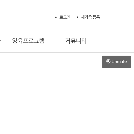
로그인
새가족 등록
사
양육프로그램
커뮤니티
새가족 성경공부
교회 소식
🔇 Unmute
제자훈련 확신반
교회 갤러리
제자훈련 제자반 1
자유게시판
제자훈련 제자반 2
기도제목
제자훈련 양육자반
생활정보
마더와이즈