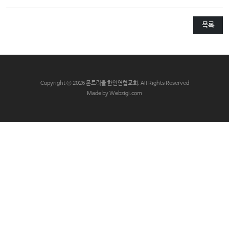
교
와
목록
나
눔
예
배
C
opyright © 2026 몬트리올 한인연합교회. All Rights Reserved
Made by Webzigi.com
자
료
및
행
사
양
육
프
로
그