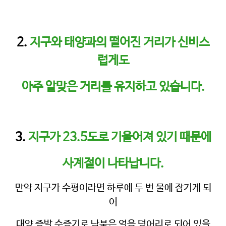
램
커
뮤
2.
지구와 태양과의 떨어진 거리가 신비스
니
럽게도
티
아주 알맞은 거리를 유지하고 있습니다.
새
가
로
족
그
등
인
3.
지구가 23.5도로 기울어져 있기 때문에
록
사계절이 나타납니다.
만약 지구가 수평이라면 하루에 두 번 물에 잠기게 되
어
대양 증발 수증기로 남북은 얼음 덩어리로 되어 있을