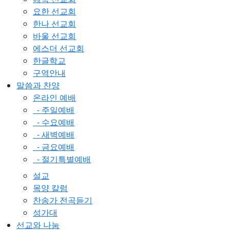
요한 선교회
한나 선교회
바울 선교회
에스더 선교회
한글학교
구역안내
말씀과 찬양
온라인 예배
- 주일예배
- 수요예배
- 새벽예배
- 금요예배
- 절기특별예배
설교
목양 칼럼
찬송가 전곡듣기
성가대
선교와 나눔