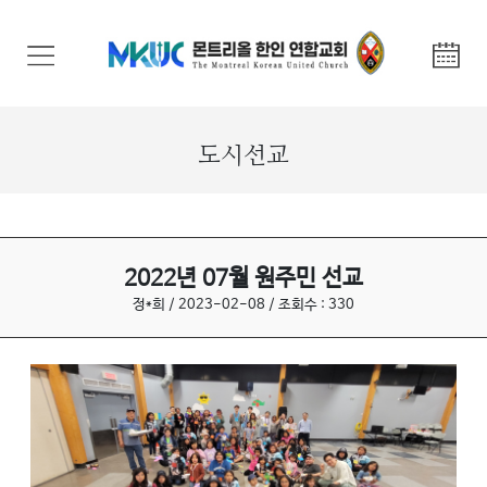
교
회
안
내
도시선교
기
관
안
내
2022년 07월 원주민 선교
정*희 / 2023-02-08 / 조회수 : 330
말
씀
과
찬
양
선