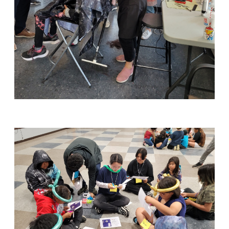
램
커
뮤
니
티
새
가
로
족
그
등
인
록