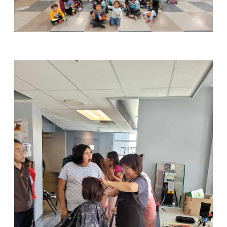
교
와
나
눔
예
배
자
료
및
행
사
양
육
프
로
그