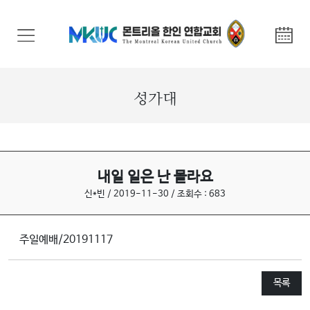
교
회
안
내
성가대
기
관
안
내
내일 일은 난 몰라요
신*빈 / 2019-11-30 / 조회수 : 683
말
씀
주일예배/20191117
과
찬
양
목록
선