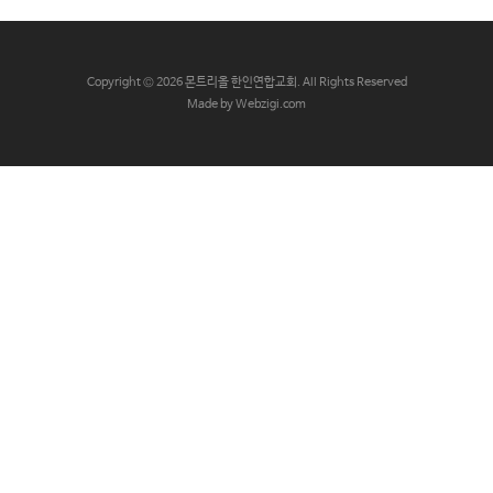
교
와
나
C
opyright © 2026 몬트리올 한인연합교회. All Rights Reserved
눔
Made by Webzigi.com
예
배
자
료
및
행
사
양
육
프
로
그