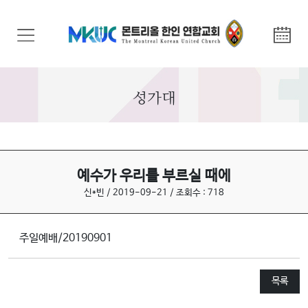
교
회
안
내
성가대
기
관
안
내
예수가 우리를 부르실 때에
신*빈 / 2019-09-21 / 조회수 : 718
말
씀
주일예배/20190901
과
찬
양
목록
선