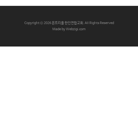
교
와
나
C
opyright © 2026 몬트리올 한인연합교회. All Rights Reserved
눔
Made by Webzigi.com
예
배
자
료
및
행
사
양
육
프
로
그