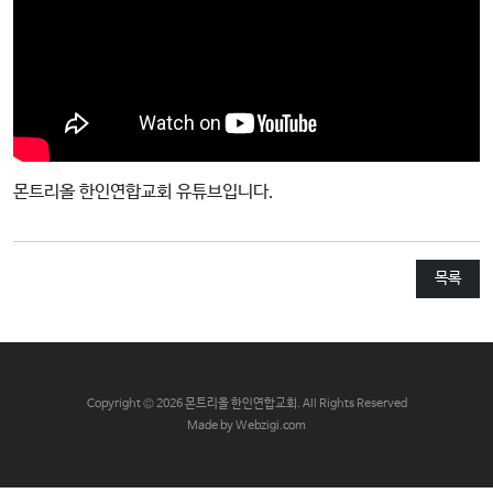
교
와
나
눔
예
배
몬트리올 한인연합교회 유튜브입니다.
자
료
및
목록
행
사
양
육
C
opyright © 2026 몬트리올 한인연합교회. All Rights Reserved
프
Made by Webzigi.com
로
그