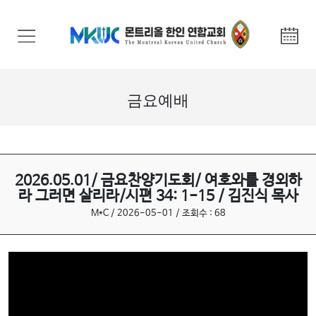
교
회
안
내
금요예배
기
관
안
내
2026.05.01/ 금요찬양기도회/ 여호와를 경외하
라 그러면 살리라/시편 34: 1-15 / 김진식 목사
말
M*C / 2026-05-01 / 조회수 : 68
씀
과
찬
양
선