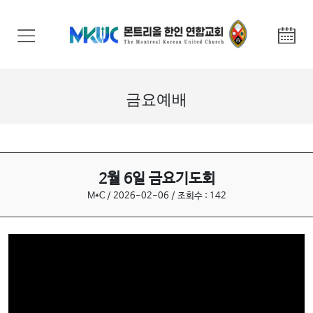
교
회
안
내
금요예배
기
관
안
내
2월 6일 금요기도회
M*C / 2026-02-06 / 조회수 : 142
말
씀
과
찬
양
선