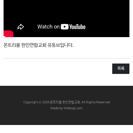
교
와
나
눔
예
몬트리올 한인연합교회 유튜브입니다.
배
자
료
목록
및
행
사
양
C
opyright © 2026 몬트리올 한인연합교회. All Rights Reserved
육
Made by Webzigi.com
프
로
그