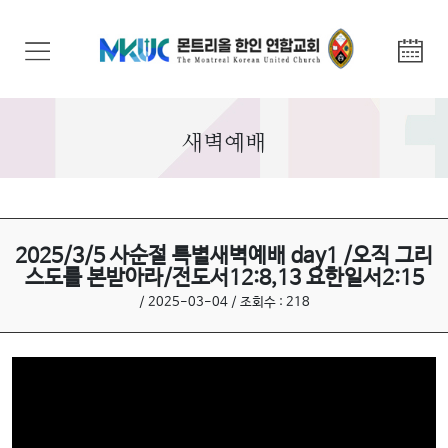
교
회
안
내
새벽예배
기
관
안
내
2025/3/5 사순절 특별새벽예배 day1 /오직 그리
스도를 본받아라/전도서12:8,13 요한일서2:15
말
/ 2025-03-04 / 조회수 : 218
씀
과
찬
양
선