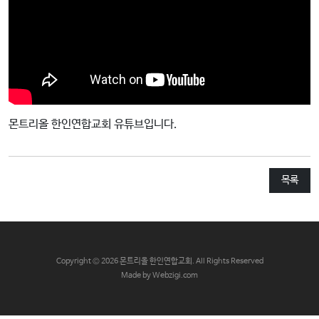
교
와
나
눔
예
배
몬트리올 한인연합교회 유튜브입니다.
자
료
및
목록
행
사
양
육
C
opyright © 2026 몬트리올 한인연합교회. All Rights Reserved
프
Made by Webzigi.com
로
그