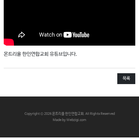
교
와
나
눔
예
배
몬트리올 한인연합교회 유튜브입니다.
자
료
및
목록
행
사
양
육
C
opyright © 2026 몬트리올 한인연합교회. All Rights Reserved
프
Made by Webzigi.com
로
그