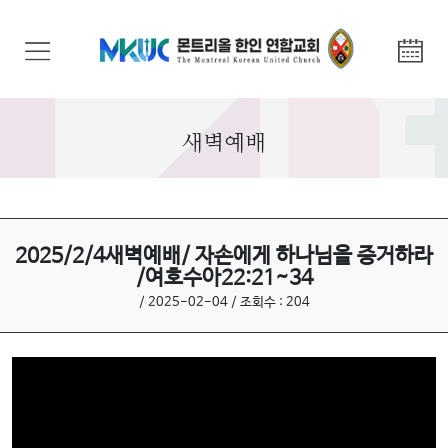
교
회
안
내
새벽예배
기
관
안
내
2025/2/4새벽예배/ 자손에게 하나님을 증거하라
/여호수아22:21~34
말
/ 2025-02-04 / 조회수 : 204
씀
과
찬
양
선