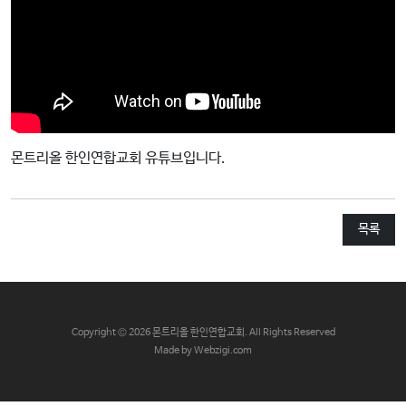
교
와
나
눔
예
배
몬트리올 한인연합교회 유튜브입니다.
자
료
및
목록
행
사
양
육
C
opyright © 2026 몬트리올 한인연합교회. All Rights Reserved
프
Made by Webzigi.com
로
그