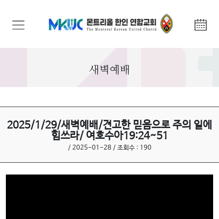
교
회
안
내
새벽예배
기
관
안
내
2025/1/29/새벽예배/견고한 믿음으로 주의 일에
힘쓰라/ 여호수아19:24~51
말
/ 2025-01-28 / 조회수 : 190
씀
과
찬
양
선