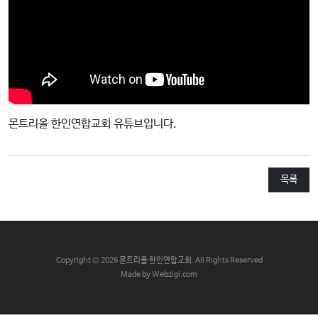
교
와
나
눔
예
배
몬트리올 한인연합교회 유튜브입니다.
자
료
및
목록
행
사
양
육
C
opyright © 2026 몬트리올 한인연합교회. All Rights Reserved
프
Made by Webzigi.com
로
그