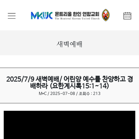
교
회
안
내
새벽예배
기
관
안
내
2025/7/9 새벽예배/ 어린양 예수를 찬양하고 경
배하라 (요한계시록15:1~14)
말
M*C / 2025-07-08 / 조회수 : 213
씀
과
찬
양
선