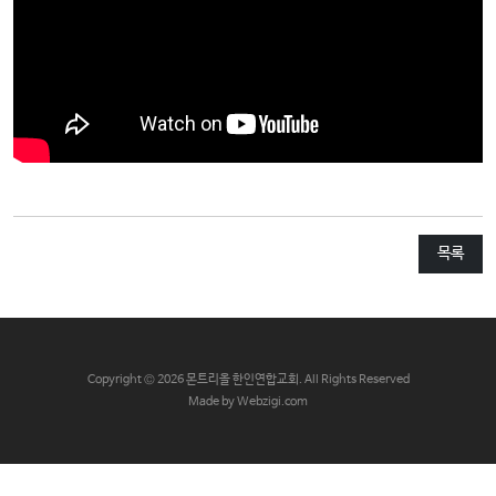
교
와
나
눔
예
배
자
료
목록
및
행
사
양
C
opyright © 2026 몬트리올 한인연합교회. All Rights Reserved
육
Made by Webzigi.com
프
로
그