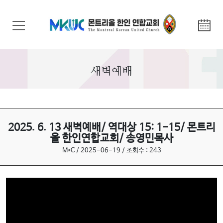
교
회
안
내
새벽예배
기
관
안
내
2025. 6. 13 새벽예배/ 역대상 15: 1-15/ 몬트리
올 한인연합교회/ 송영민목사
말
M*C / 2025-06-19 / 조회수 : 243
씀
과
찬
양
선