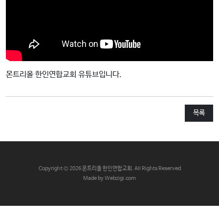
교
와
나
눔
예
몬트리올 한인연합교회 유튜브입니다.
배
자
료
목록
및
행
사
양
C
opyright © 2026 몬트리올 한인연합교회. All Rights Reserved
육
Made by Webzigi.com
프
로
그