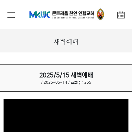
교
회
안
내
새벽예배
기
관
안
내
2025/5/15 새벽예배
/ 2025-05-14 / 조회수 : 255
말
씀
과
찬
양
선