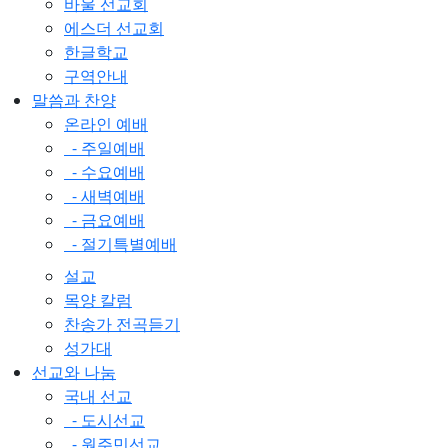
바울 선교회
에스더 선교회
한글학교
구역안내
말씀과 찬양
온라인 예배
- 주일예배
- 수요예배
- 새벽예배
- 금요예배
- 절기특별예배
설교
목양 칼럼
찬송가 전곡듣기
성가대
선교와 나눔
국내 선교
- 도시선교
- 원주민선교