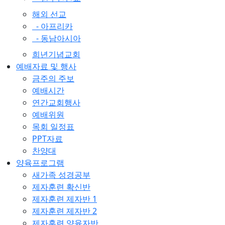
해외 선교
- 아프리카
- 동남아시아
희년기념교회
예배자료 및 행사
금주의 주보
예배시간
연간교회행사
예배위원
목회 일정표
PPT자료
찬양대
양육프로그램
새가족 성경공부
제자훈련 확신반
제자훈련 제자반 1
제자훈련 제자반 2
제자훈련 양육자반