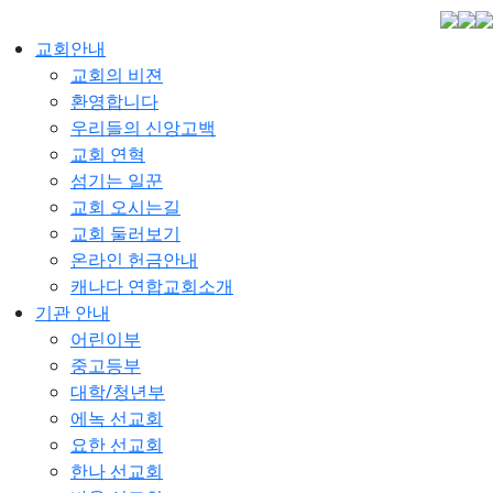
교회안내
교회의 비젼
환영합니다
우리들의 신앙고백
교회 연혁
섬기는 일꾼
교회 오시는길
교회 둘러보기
온라인 헌금안내
캐나다 연합교회소개
기관 안내
어린이부
중고등부
대학/청년부
에녹 선교회
요한 선교회
한나 선교회