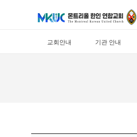
교
회
안
교회안내
기관 안내
내
기
교회의 비젼
어린이부
관
안
환영합니다
중고등부
내
우리들의 신앙고백
대학/청년부
교회 연혁
에녹 선교회
말
섬기는 일꾼
요한 선교회
씀
교회 오시는길
한나 선교회
과
찬
교회 둘러보기
바울 선교회
양
온라인 헌금안내
에스더 선교회