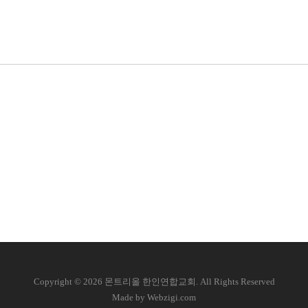
C
opyright © 2026 몬트리올 한인연합교회. All Rights Reserved
Made by Webzigi.com