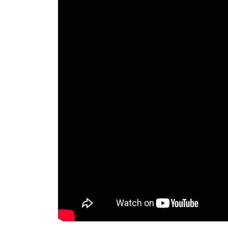
로
그
램
커
뮤
니
티
새
가
로
족
그
등
인
록