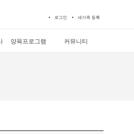
로그인
새가족 등록
사
양육프로그램
커뮤니티
새가족 성경공부
교회 소식
제자훈련 확신반
교회 갤러리
제자훈련 제자반 1
자유게시판
제자훈련 제자반 2
기도제목
제자훈련 양육자반
생활정보
마더와이즈