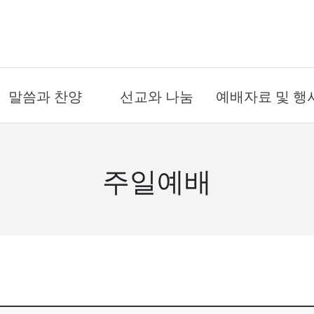
말씀과 찬양
선교와 나눔
예배자료 및 행
온라인 예배
국내 선교
금주의 주보
- 주일예배
- 도시선교
예배시간
주일예배
- 수요예배
- 원주민선교
연간교회행사
- 새벽예배
해외 선교
예배위원
- 금요예배
- 아프리카
목회 일정표
- 절기특별예배
- 동남아시아
PPT자료
설교
희년기념교회
찬양대
목양 칼럼