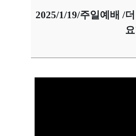
캐나다 연합교회소개
한글학교
선
2025/1/19/주일예배 /더
구역안내
교
와
요
나
눔
예
배
자
료
및
행
사
양
육
프