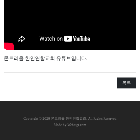
교
와
나
눔
예
배
몬트리올 한인연합교회 유튜브입니다.
자
료
및
행
목록
사
양
육
프
C
opyright © 2026 몬트리올 한인연합교회. All Rights Reserved
Made by Webzigi.com
로
그