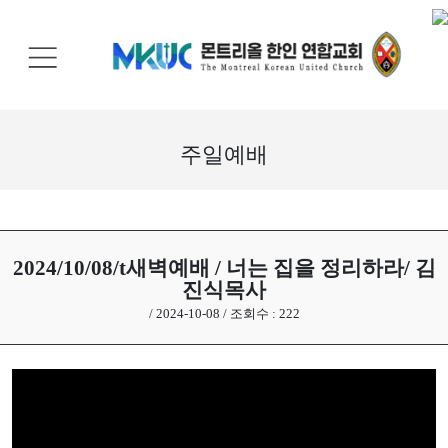
교
회
안
내
주일예배
기
관
안
내
2024/10/08/t새벽예배 / 너는 집을 정리하라/ 김
진식목사
말
/ 2024-10-08 / 조회수 : 222
씀
과
찬
양
선