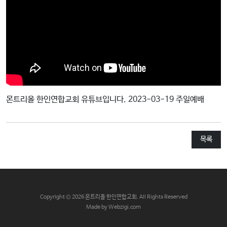
교
와
나
눔
예
배
자
몬트리올 한인연합교회 유튜브입니다. 2023-03-19 주일예배
료
및
행
목록
사
양
육
프
C
opyright © 2026 몬트리올 한인연합교회. All Rights Reserved
로
Made by Webzigi.com
그