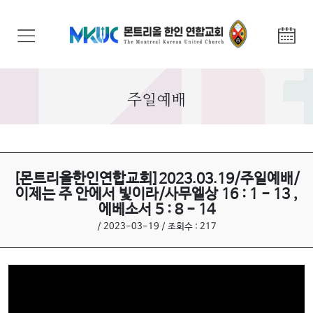
교
회
안
내
주일예배
기
관
안
내
[몬트리올한인연합교회]2023.03.19/주일예배/
이제는 주 안에서 빛이라/사무엘상 16 : 1 - 13 ,
에베소서 5 : 8 - 14
말
씀
/ 2023-03-19 / 조회수 : 217
과
찬
양
선