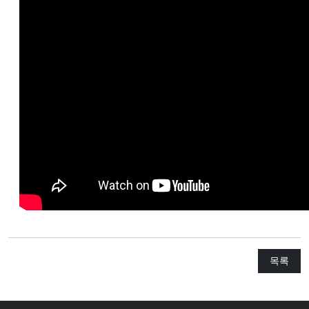
교
와
나
눔
예
배
자
료
및
행
사
양
육
목록
프
로
그