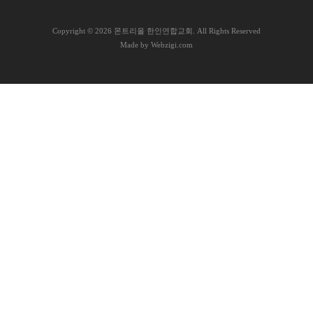
램
C
opyright © 2026 몬트리올 한인연합교회. All Rights Reserved
커
Made by Webzigi.com
뮤
니
티
새
가
로
족
그
등
인
록