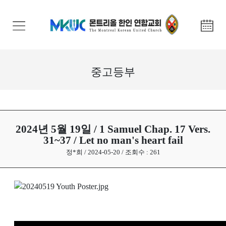
교
회
안
내
중고등부
기
관
안
내
2024년 5월 19일 / 1 Samuel Chap. 17 Vers.
31~37 / Let no man's heart fail
말
정*희 / 2024-05-20 / 조회수 : 261
씀
과
찬
양
선