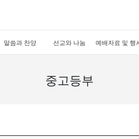
말씀과 찬양
선교와 나눔
예배자료 및 행
온라인 예배
국내 선교
금주의 주보
- 주일예배
- 도시선교
예배시간
중고등부
- 수요예배
- 원주민선교
연간교회행사
- 새벽예배
해외 선교
예배위원
- 금요예배
- 아프리카
목회 일정표
- 절기특별예배
- 동남아시아
PPT자료
설교
희년기념교회
찬양대
목양 칼럼