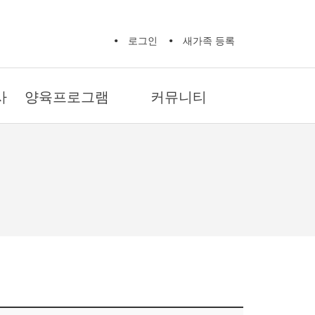
로그인
새가족 등록
사
양육프로그램
커뮤니티
새가족 성경공부
교회 소식
제자훈련 확신반
교회 갤러리
제자훈련 제자반 1
자유게시판
제자훈련 제자반 2
기도제목
제자훈련 양육자반
생활정보
마더와이즈