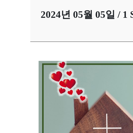
캐나다 연합교회소개
한글학교
선
2024년 05월 05일 / 1 Sa
구역안내
교
와
나
눔
예
배
자
료
및
행
사
양
육
프