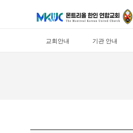
교
회
안
교회안내
기관 안내
내
기
교회의 비젼
어린이부
관
안
환영합니다
중고등부
내
우리들의 신앙고백
대학/청년부
교회 연혁
에녹 선교회
말
섬기는 일꾼
요한 선교회
씀
교회 오시는길
한나 선교회
과
찬
교회 둘러보기
바울 선교회
양
온라인 헌금안내
에스더 선교회