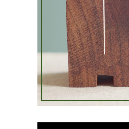
로
그
램
커
뮤
니
티
새
가
로
족
그
등
인
록