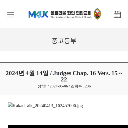
교
회
안
내
중고등부
기
관
안
내
2024년 4월 14일 / Judges Chap. 16 Vers. 15 ~
22
말
정*희 / 2024-05-06 / 조회수 : 236
씀
과
찬
양
선