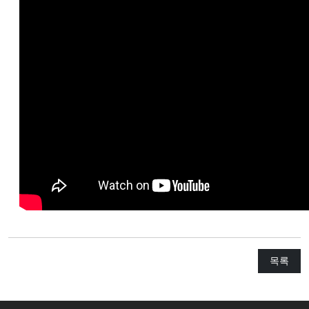
교
와
나
눔
예
배
자
료
및
행
사
양
육
목록
프
로
그