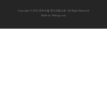
램
C
opyright © 2026 몬트리올 한인연합교회. All Rights Reserved
커
Made by Webzigi.com
뮤
니
티
새
가
로
족
그
등
인
록