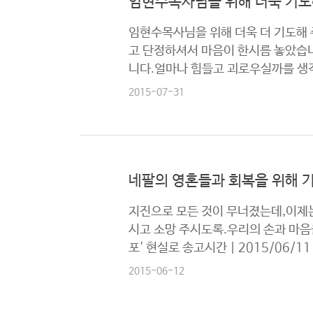
임현수목사님을 위해 더욱 기도
캐나다 연합교회소개
한글학교
선
임현수목사님을 위해 더욱 더 기도해
구역안내
교
고 단정하셔서 마음이 한시름 놓았습
와
니다.얼마나 힘들고 괴로우실까를 생
나
눔
2015-07-31
예
배
자
네팔의 영혼들과 회복을 위해 
료
및
지진으로 모든 것이 무너졌는데,이제는
행
시고 소망 주시도록.우리의 손과 마음
사
포' 현실로 송고시간 | 2015/06/11 
양
2015-06-12
육
프