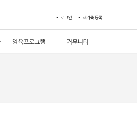
로그인
새가족 등록
사
양육프로그램
커뮤니티
새가족 성경공부
교회 소식
제자훈련 확신반
교회 갤러리
제자훈련 제자반 1
자유게시판
제자훈련 제자반 2
기도제목
제자훈련 양육자반
생활정보
마더와이즈