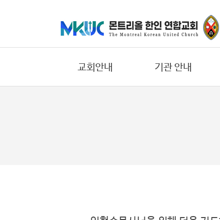
교
회
안
교회안내
기관 안내
내
기
교회의 비젼
어린이부
관
환영합니다
중고등부
안
내
우리들의 신앙고백
대학/청년부
교회 연혁
에녹 선교회
말
섬기는 일꾼
요한 선교회
씀
교회 오시는길
한나 선교회
과
찬
교회 둘러보기
바울 선교회
양
온라인 헌금안내
에스더 선교회