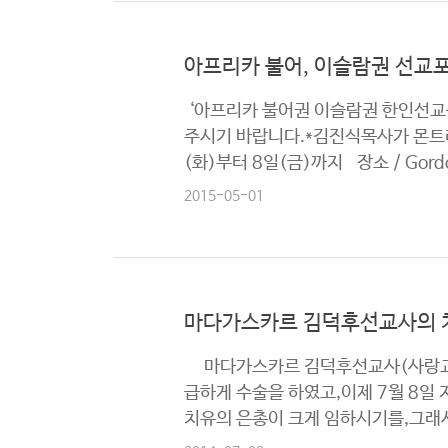
로
그
아프리카 불어, 이슬람권 선교포
램
‘아프리카 불어권 이슬람권 한인선교
커
주시기 바랍니다.*김진식목사가 몬트리
뮤
(화)부터 8일(금)까지 장소 / Gordon
니
티
2015-05-01
새
가
로
족
그
마다가스카르 김덕후선교사의 
등
인
록
마다가스카르 김덕후선교사(사랑교회
급하게 수술을 하였고,이제 7월 8일
치유의 은총이 크게 임하시기를,그래서