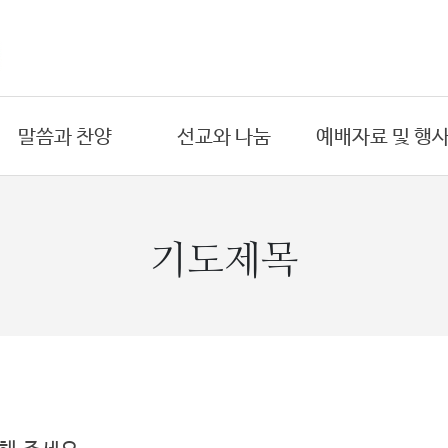
말씀과 찬양
선교와 나눔
예배자료 및 행
온라인 예배
국내 선교
금주의 주보
- 주일예배
- 도시선교
예배시간
기도제목
- 수요예배
- 원주민선교
연간교회행사
- 새벽예배
해외 선교
예배위원
- 금요예배
- 아프리카
목회 일정표
- 절기특별예배
- 동남아시아
PPT자료
설교
희년기념교회
찬양대
목양 칼럼