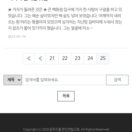
교
★ 거지가 돌려준 것은 ★ 큰 백화점 입구에 거지 한 사람이 구걸을 하고 있
와
었습니다. 그는 예순 살이었지만 백 살도 넘어 보였습니다. 어깨까지 내려
나
오는 흰 머리는 헝클어져 있었으며 심지어는 지난밤 길바닥에 누워서 잤는
눔
지 잡초가 붙어 있기까지 했습니다. 그는 얼굴에 미소…
2012-01-14
예
배
자
«
«
21
22
23
24
25
료
및
행
검색
사
목록
양
육
프
로
그
C
opyright © 2026 몬트리올 한인연합교회. All Rights Reserved