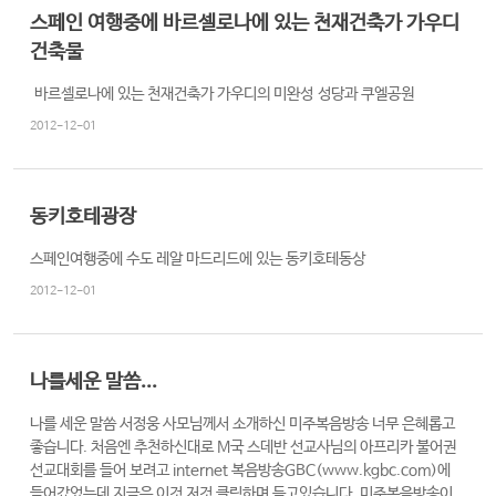
스페인 여행중에 바르셀로나에 있는 천재건축가 가우디
건축물
바르셀로나에 있는 천재건축가 가우디의 미완성 성당과 쿠엘공원
2012-12-01
동키호테광장
스페인여행중에 수도 레알 마드리드에 있는 동키호테동상
2012-12-01
나를세운 말씀...
나를 세운 말씀 서정웅 사모님께서 소개하신 미주복음방송 너무 은혜롭고
좋습니다. 처음엔 추천하신대로 M국 스데반 선교사님의 아프리카 불어권
선교대회를 들어 보려고 internet 복음방송GBC(www.kgbc.com)에
들어갔었는데 지금은 이것 저것 클릭하며 듣고있습니다. 미주복음방송이