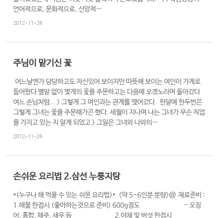
언어적으로, 문화적으로, 신앙적…
2012-11-26
주님이 맡기신 꽃
어느날엔가 당당하고도 자신있어 보이지만 따뜻해 보이는 여인이 가게로
들어왔다 별말 없이 몇개의 꽃을 주문하고는 다음에 오겠노라며 돌아갔다
여느 손님처럼... > 그렇게 그 여인과는 관계를 맺어갔다 . 한달에 한두번은
그렇게 그녀는 꽃을 주문해가곤 했다. 세월이 지나며 나는 그녀가 무슨 직업
을 가지고 있는 지 알게 되었고 > 그일은 그녀와 나와의…
2012-11-26
손쉬운 요리법 2.삼선 누룽지탕
*(누구나 해 먹을 수 있는 쉬운 요리법)* <약 5~6인분 분량>@ 재료준비 :
1.해물 한접시 (좋아하는것으로 준비) 600g정도 - 오징
어, 홍합, 패주, 새우 등 2.야채 및 버섯 한접시