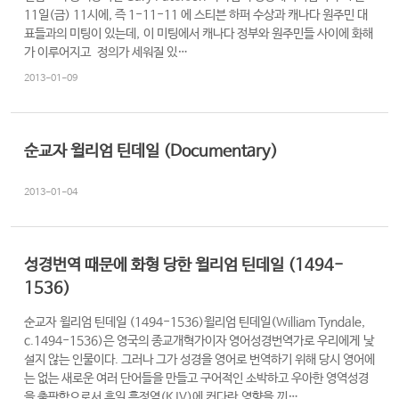
11일(금) 11시에, 즉 1-11-11 에 스티븐 하퍼 수상과 캐나다 원주민 대
교
표들과의 미팅이 있는데, 이 미팅에서 캐나다 정부와 원주민들 사이에 화해
와
가 이루어지고 정의가 세워질 있…
나
2013-01-09
눔
예
배
순교자 윌리엄 틴데일 (Documentary)
자
료
2013-01-04
및
행
사
성경번역 때문에 화형 당한 윌리엄 틴데일 (1494-
1536)
양
육
순교자 윌리엄 틴데일 (1494-1536)윌리엄 틴데일(William Tyndale,
프
c.1494-1536)은 영국의 종교개혁가이자 영어성경번역가로 우리에게 낯
설지 않는 인물이다. 그러나 그가 성경을 영어로 번역하기 위해 당시 영어에
로
는 없는 새로운 여러 단어들을 만들고 구어적인 소박하고 우아한 영역성경
그
을 출판함으로서 후일 흠정역(KJV)에 커다란 영향을 끼…