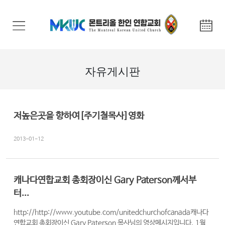
교
회
안
내
자유게시판
기
관
안
저높은곳을 향하여[주기철목사]영화
내
2013-01-12
말
씀
과
캐나다연합교회 총회장이신 Gary Paterson께서부
찬
터...
양
http://http://www.youtube.com/unitedchurchofcanada캐나다
선
연합교회 총회장이신 Gary Paterson 목사님의 영상메시지입니다. 1월