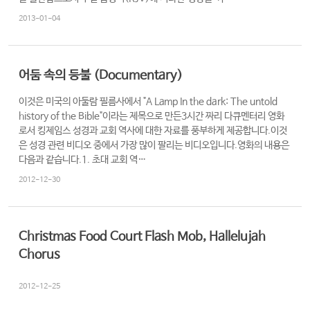
램
2013-01-04
커
뮤
니
어둠 속의 등불 (Documentary)
티
이것은 미국의 아둘람 필름사에서 "A Lamp In the dark: The untold
history of the Bible"이라는 제목으로 만든3시간 짜리 다큐멘터리 영화
새
로서 킹제임스 성경과 교회 역사에 대한 자료를 풍부하게 제공합니다.이것
가
로
은 성경 관련 비디오 중에서 가장 많이 팔리는 비디오입니다.영화의 내용은
족
그
다음과 같습니다.1. 초대 교회 역…
등
인
2012-12-30
록
Christmas Food Court Flash Mob, Hallelujah
Chorus
2012-12-25