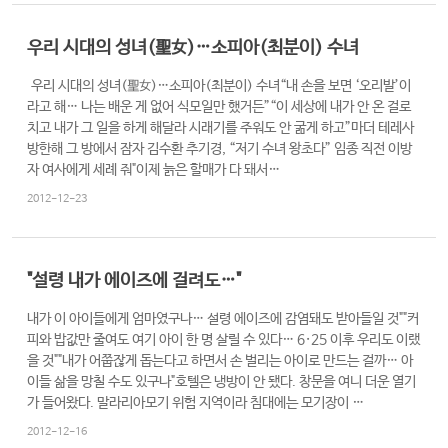
우리 시대의 성녀(聖女)…소피아(최분이) 수녀
우리 시대의 성녀(聖女)…소피아(최분이) 수녀“내 손을 보면 ‘오리발’이
라고 해… 나는 배운 게 없어 식모일만 했거든”“이 세상에 내가 안 온 걸로
치고 내가 그 일을 하게 해달라 시래기를 주워도 안 굶게 하고”마더 테레사
방한해 그 방에서 잠자 김수환 추기경, “저기 수녀 왕초다” 임종 직전 이방
자 여사에게 세례 줘"이제 늙은 할매가 다 돼서…
2012-12-23
"설령 내가 에이즈에 걸려도…"
내가 이 아이들에게 엄마였구나… 설령 에이즈에 감염돼도 받아들일 것""커
피와 밥값만 줄여도 여기 아이 한 명 살릴 수 있다… 6·25 이후 우리도 이랬
을 것""내가 어쭙잖게 돕는다고 하면서 손 벌리는 아이로 만드는 걸까… 아
이들 삶을 망칠 수도 있구나"호텔은 냉방이 안 됐다. 창문을 여니 더운 열기
가 들어왔다. 말라리아모기 위험 지역이라 침대에는 모기장이 …
2012-12-16