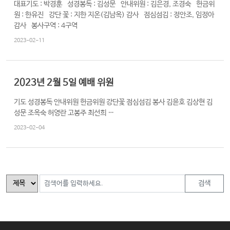
대표기도 : 박경훈 성경봉독 : 김성문 안내위원 : 김은경, 조경숙 헌금위
원 : 한유진 강단 꽃 : 지한 지온(김남옥) 감사 점심섬김 : 정안조, 임정아
감사 봉사구역 : 4구역
2023-02-11
2023년 2월 5일 예배 위원
기도 성경봉독 안내위원 헌금위원 강단꽃 점심섬김 봉사 김윤호 김상현 김
성문 조옥숙 허영란 고봉주 최선희 …
2023-02-04
검색