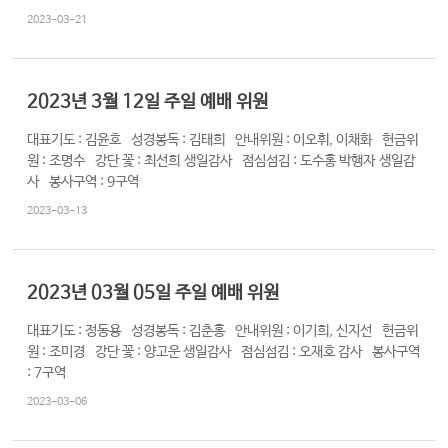
교
2023-03-21
와
나
눔
2023년 3월 12일 주일 예배 위원
예
대표기도 : 김윤호 성경봉독 : 김태희 안내위원 : 이오휘, 이채화 헌금위
원 : 조명수 강단 꽃 : 최선희 생일감사 점심섬김 : 도수홍 박행자 생일감
배
사 봉사구역 : 9구역
자
료
2023-03-13
및
행
사
2023년 03월 05일 주일 예배 위원
대표기도 : 정동용 성경봉독 : 김춘홍 안내위원 : 이기희, 신지선 헌금위
양
원 : 조미경 강단 꽃 : 양고운 생일감사 점심섬김 : 오재호 감사 봉사구역
육
: 7구역
프
2023-03-06
로
그