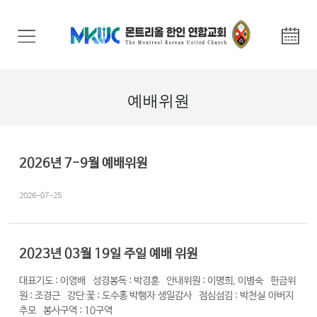
교
회
안
내
예배위원
기
관
안
2026년 7-9월 예배위원
내
2026-07-25
말
씀
과
2023년 03월 19일 주일 예배 위원
찬
양
대표기도 : 이영배 성경봉독 : 박경훈 안내위원 : 이명희, 이병숙 헌금위
원 : 조경근 강단 꽃 : 도수홍 박행자 생일감사 점심섬김 : 박천실 아버지
추모 봉사구역 : 10구역
선