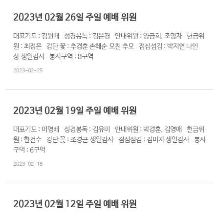
램
2023년 02월 26일 주일 예배 위원
커
대표기도 : 김원배 성경봉독 : 김은경 안내위원 : 양금희, 조명자 헌금위
뮤
원 : 최정은 강단 꽃 : 추경훈 손혜순 모친 추모 점심섬김 : 박지연 나인
니
상 생일감사 봉사구역 : 8구역
티
2023-02-25
새
가
로
2023년 02월 19일 주일 예배 위원
족
그
등
인
대표기도 : 이영배 성경봉독 : 김유미 안내위원 : 박경훈, 김영애 헌금위
록
원 : 한건수 강단 꽃 : 조경근 생일감사 점심섬김 : 김미자 생일감사 봉사
구역 : 6구역
2023-02-18
2023년 02월 12일 주일 예배 위원