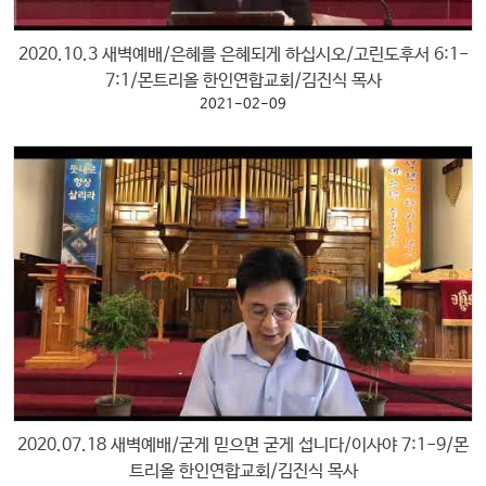
교
와
2020.10.3 새벽예배/은혜를 은혜되게 하십시오/고린도후서 6:1-
나
7:1/몬트리올 한인연합교회/김진식 목사
눔
2021-02-09
예
배
자
료
및
행
사
양
육
프
로
2020.07.18 새벽예배/굳게 믿으면 굳게 섭니다/이사야 7:1-9/몬
그
트리올 한인연합교회/김진식 목사