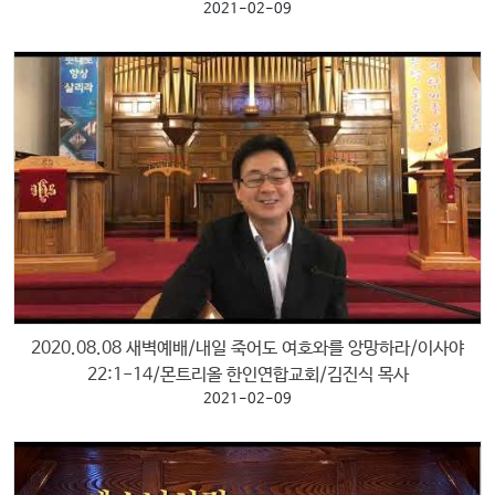
램
2021-02-09
커
뮤
니
티
새
가
로
족
그
등
인
록
2020.08.08 새벽예배/내일 죽어도 여호와를 앙망하라/이사야
22:1-14/몬트리올 한인연합교회/김진식 목사
2021-02-09