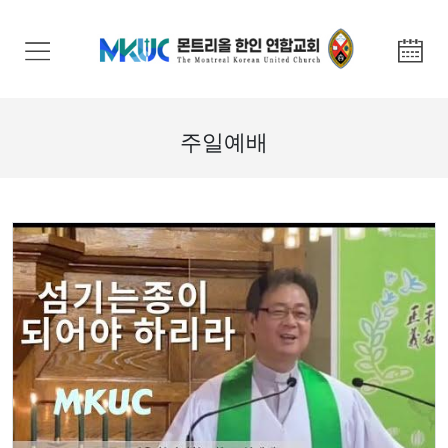
교
회
안
내
주일예배
기
관
안
내
말
씀
과
찬
양
선