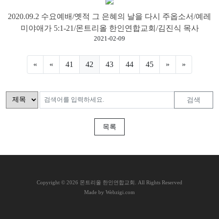
2020.09.2 수요예배/옛적 그 은혜의 날을 다시 주옵소서/예레
미야애가 5:1-21/몬트리올 한인연합교회/김진식 목사
2021-02-09
«
«
41
42
43
44
45
»
»
검색
목록
C
opyright © 2026 몬트리올 한인연합교회. All Rights Reserved
Made by Webzigi.com